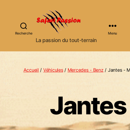
Recherche
Menu
S
La passion du tout-terrain
a
f
a
r
Accueil
/
Véhicules
/
Mercedes - Benz
/ Jantes - 
i
P
a
Jantes
s
s
i
o