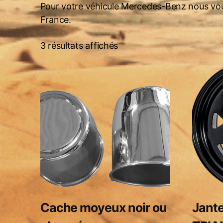
n
Pour votre véhicule Mercedes-Benz nous vous 
France.
3 résultats affichés
Cache moyeux noir ou
Jant