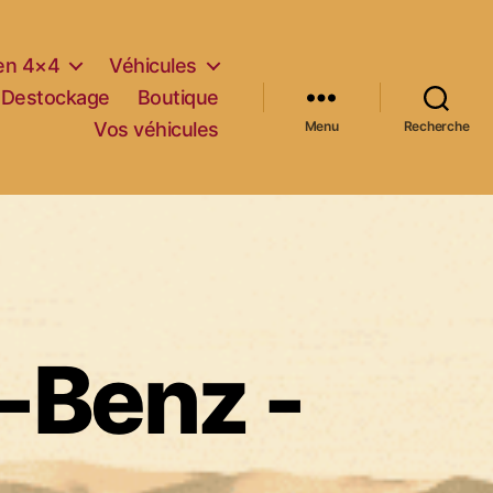
 en 4×4
Véhicules
Destockage
Boutique
Vos véhicules
Menu
Recherche
-Benz -