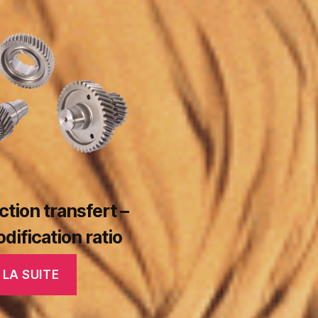
tion transfert –
odification ratio
 LA SUITE