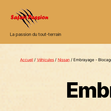
Safari
La passion du tout-terrain
Passion
Accueil
/
Véhicules
/
Nissan
/ Embrayage - Blocag
Embr