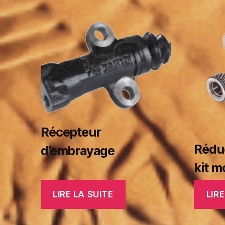
Récepteur
Réduc
d’embrayage
kit m
LIRE LA SUITE
LIRE