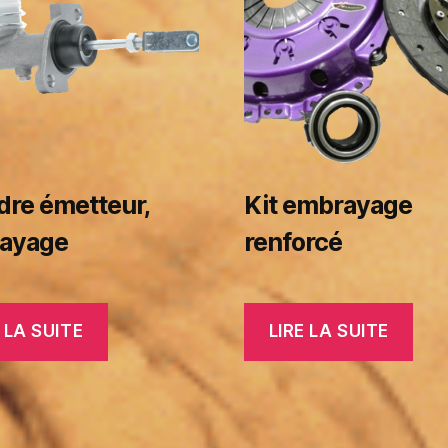
dre émetteur,
Kit embrayage
ayage
renforcé
 LA SUITE
LIRE LA SUITE