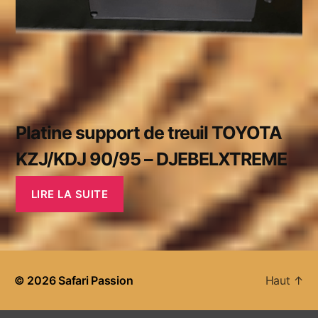
Platine support de treuil TOYOTA
KZJ/KDJ 90/95 – DJEBELXTREME
LIRE LA SUITE
© 2026
Safari Passion
Haut
↑