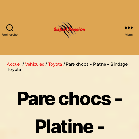
Recherche
Menu
S
a
f
Accueil
/
Véhicules
/
Toyota
/ Pare chocs - Platine - Blindage
a
Toyota
r
i
Pare chocs -
P
a
s
Platine -
s
i
o