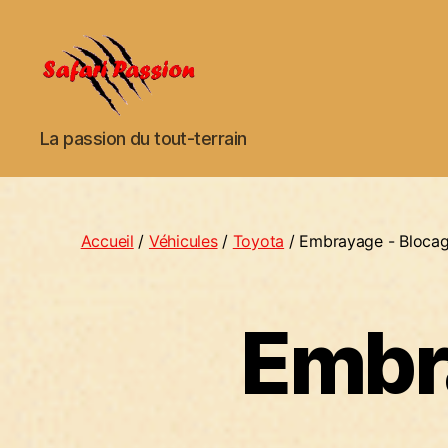
Safari
La passion du tout-terrain
Passion
Accueil
/
Véhicules
/
Toyota
/ Embrayage - Blocag
Embra