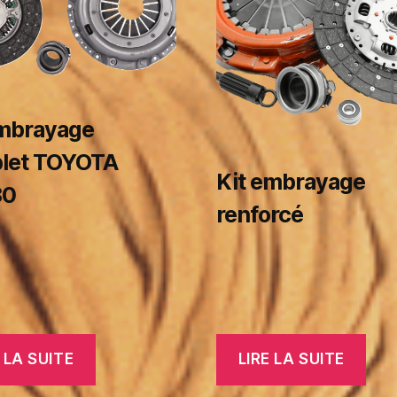
embrayage
let TOYOTA
Kit embrayage
80
renforcé
 LA SUITE
LIRE LA SUITE