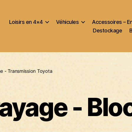
Loisirs en 4×4
Véhicules
Accessoires – E
Destockage
e - Transmission Toyota
yage - Blo