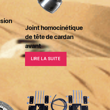
ssion
Joint homocinétique
de tête de cardan
avant
LIRE LA SUITE