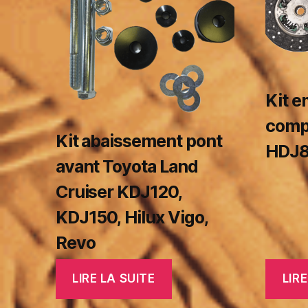
Kit 
comp
Kit abaissement pont
HDJ
avant Toyota Land
Cruiser KDJ120,
KDJ150, Hilux Vigo,
Revo
LIRE LA SUITE
LIRE