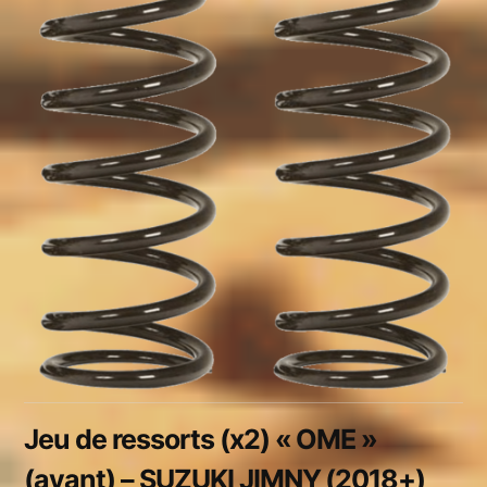
Jeu de ressorts (x2) « OME »
(avant) – SUZUKI JIMNY (2018+)