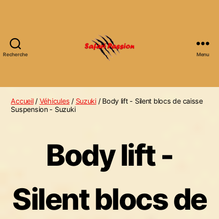
Recherche
Menu
S
a
f
Accueil
/
Véhicules
/
Suzuki
/ Body lift - Silent blocs de caisse
a
Suspension - Suzuki
r
i
Body lift -
P
a
s
Silent blocs de
s
i
o