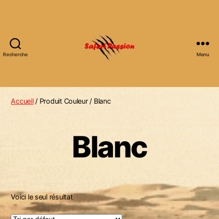
Recherche
Menu
S
a
f
Accueil
/ Produit Couleur / Blanc
a
r
i
Blanc
P
a
s
s
Voici le seul résultat
i
o