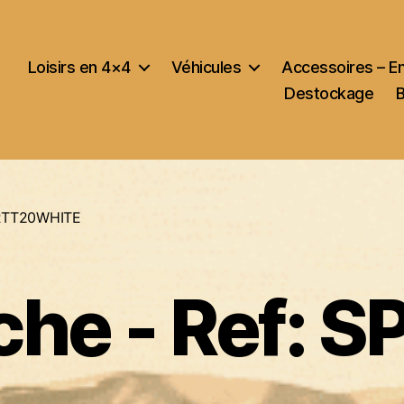
Loisirs en 4×4
Véhicules
Accessoires – E
Destockage
L-RTT20WHITE
che - Ref: S