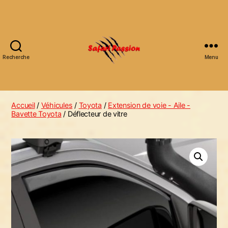
Recherche
Menu
Safari
Passion
Accueil
/
Véhicules
/
Toyota
/
Extension de voie - Aile -
Bavette Toyota
/ Déflecteur de vitre