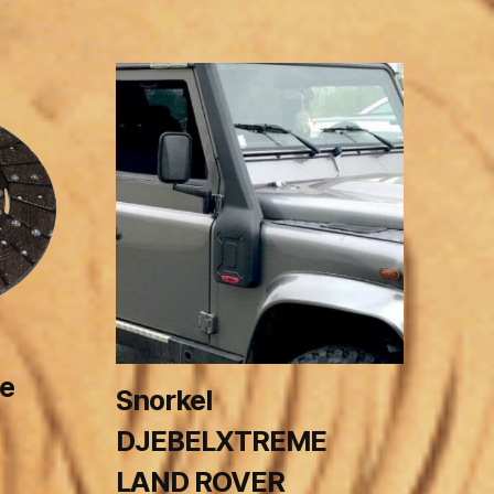
e
Snorkel
DJEBELXTREME
LAND ROVER