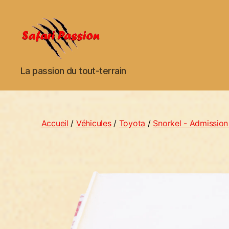
La passion du tout-terrain
Accueil
/
Véhicules
/
Toyota
/
Snorkel - Admission 