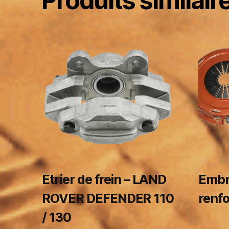
Produits similair
Etrier de frein – LAND
Embr
ROVER DEFENDER 110
renf
/ 130