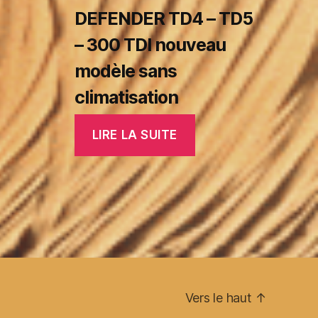
DEFENDER TD4 – TD5
– 300 TDI nouveau
modèle sans
climatisation
LIRE LA SUITE
Vers le haut
↑