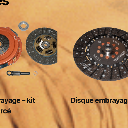
es
ayage – kit
Disque embrayag
orcé