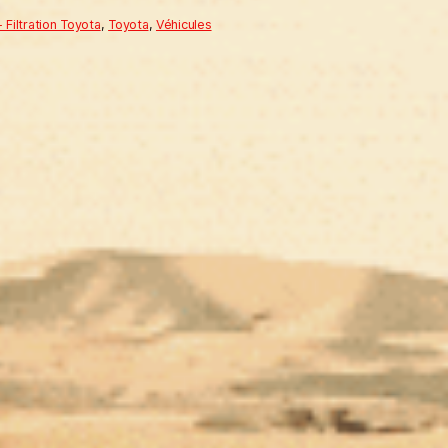
 Filtration Toyota
,
Toyota
,
Véhicules