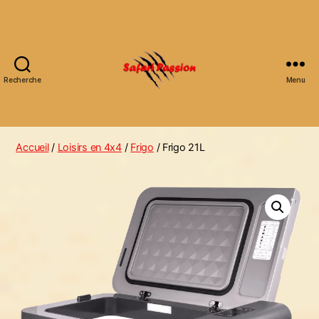
Recherche
Menu
Accueil
/
Loisirs en 4x4
/
Frigo
/ Frigo 21L