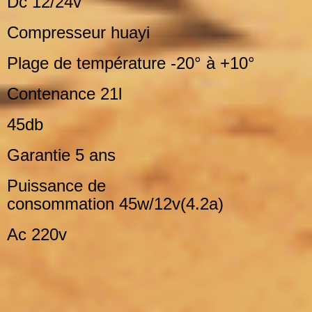
Dc 12/24v
Compresseur huayi
Plage de température
-20° à +10°
Contenance 21l
45db
Garantie
5 ans
Puissance de
consommation
45w/12v(4.2a)
Ac 220v