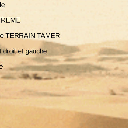
le
XTREME
age TERRAIN TAMER
 droit et gauche
é