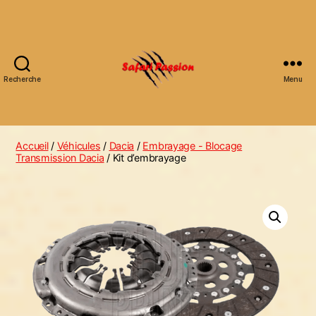
Recherche
Menu
Accueil
/
Véhicules
/
Dacia
/
Embrayage - Blocage
Transmission Dacia
/ Kit d’embrayage