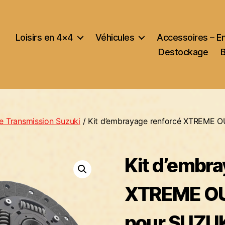
Loisirs en 4×4
Véhicules
Accessoires – E
Destockage
e Transmission Suzuki
/ Kit d’embrayage renforcé XTREME 
Kit d’embra
XTREME O
pour SUZUK