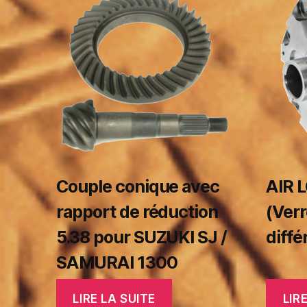
Couple conique avec
AIR 
rapport de réduction
(Verr
5.38 pour SUZUKI SJ /
diffé
SAMURAI 1300
LIRE LA SUITE
LIR