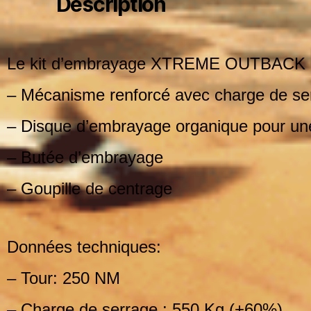
Description
Le kit d’embrayage XTREME OUTBACK 
– Mécanisme renforcé avec charge de se
– Disque d’embrayage organique pour une
– Butée d’embrayage
– Goupille de centrage
Données techniques:
– Tour: 250 NM
– Charge de serrage : 550 Kg (+60%)