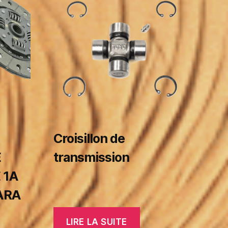
Croisillon de
E
transmission
 1A
TARA
LIRE LA SUITE