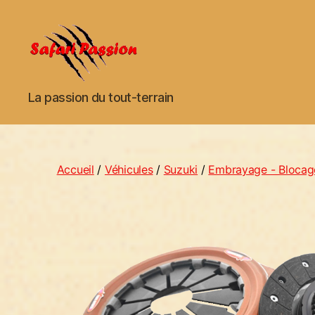
La passion du tout-terrain
Accueil
/
Véhicules
/
Suzuki
/
Embrayage - Blocag