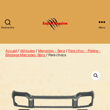
Recherche
Menu
Safari
Passion
Accueil
/
Véhicules
/
Mercedes - Benz
/
Pare choc - Platine -
Blindage Mercedes-Benz
/ Pare chocs