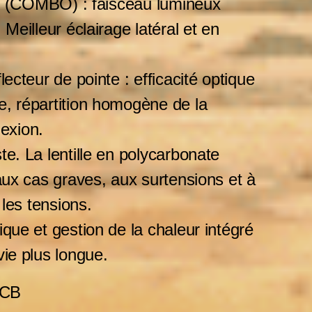
nel (COMBO) : faisceau lumineux
Meilleur éclairage latéral et en
ecteur de pointe : efficacité optique
, répartition homogène de la
lexion.
e. La lentille en polycarbonate
aux cas graves, aux surtensions et à
 les tensions.
que et gestion de la chaleur intégré
ie plus longue.
0CB