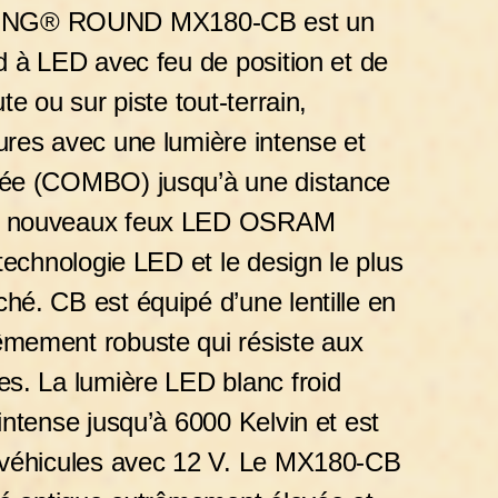
ING® ROUND MX180-CB est un
nd à LED avec feu de position et de
te ou sur piste tout-terrain,
ures avec une lumière intense et
tée (COMBO) jusqu’à une distance
es nouveaux feux LED OSRAM
 technologie LED et le design le plus
hé. CB est équipé d’une lentille en
êmement robuste qui résiste aux
es. La lumière LED blanc froid
 intense jusqu’à 6000 Kelvin et est
s véhicules avec 12 V. Le MX180-CB