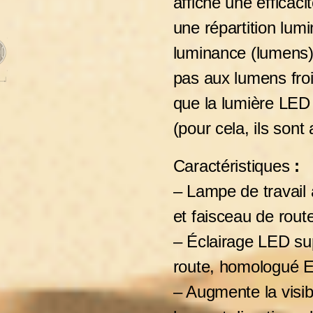
affiche une efficac
une répartition lu
luminance (lumens)
pas aux lumens fro
que la lumière LED
(pour cela, ils so
Caractéristiques
:
– Lampe de travail
et faisceau de rout
– Éclairage LED su
route, homologué 
– Augmente la visibi