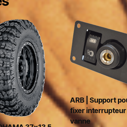
es
ARB | Support po
fixer interrupteur
vanne