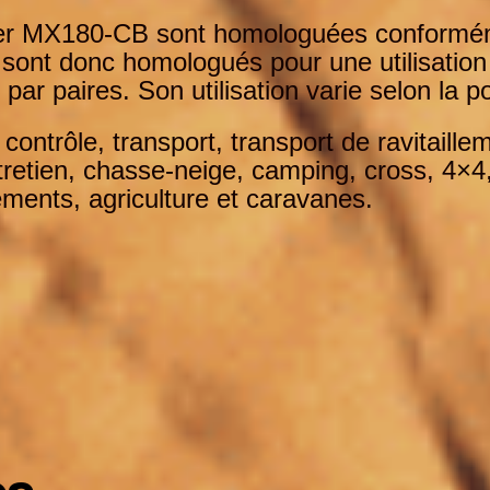
ber MX180-CB sont homologuées conformé
ont donc homologués pour une utilisation 
 par paires. Son utilisation varie selon la
po
, contrôle, transport, transport de ravitaill
tretien, chasse-neige, camping, cross, 4×4
sements, agriculture et caravanes.