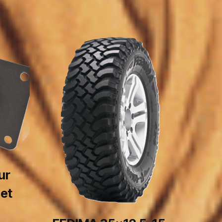
ur
 et