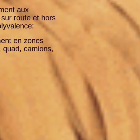
ment aux
sur route et
hors
lyvalence:
ement en zones
, quad,
camions,