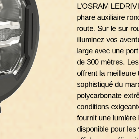
L’OSRAM LEDRIV
phare auxiliaire ro
route. Sur le sur rou
illuminez vos avent
large avec une por
de 300 mètres. L
offrent la meilleure
sophistiqué du marc
polycarbonate extr
conditions exigeant
fournit une lumière
disponible pour le