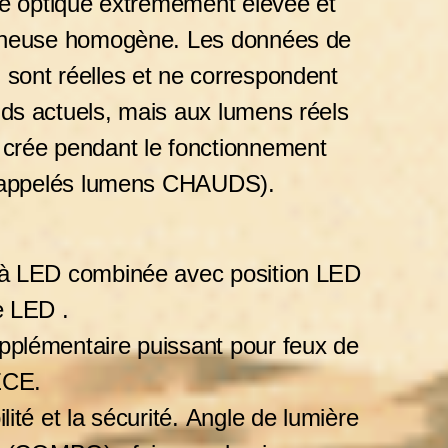
ité optique extrêmement élevée et
mineuse homogène. Les données de
 sont réelles et ne correspondent
ids actuels, mais aux lumens réels
 crée pendant le fonctionnement
nt appelés lumens CHAUDS).
 à LED combinée avec position LED
e LED .
pplémentaire puissant pour feux de
ECE.
lité et la sécurité. Angle de lumière