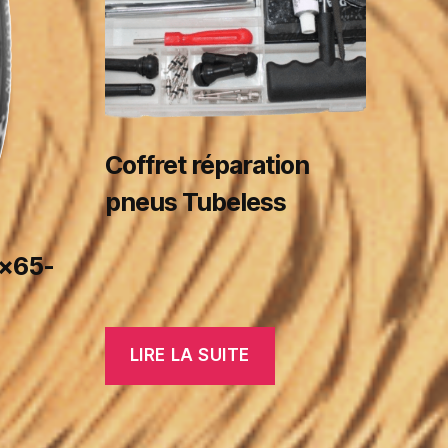
Coffret réparation
pneus Tubeless
×65-
LIRE LA SUITE