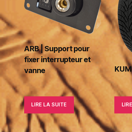
ARB | Support pour
fixer interrupteur et
KUMH
vanne
LIRE LA SUITE
LIR