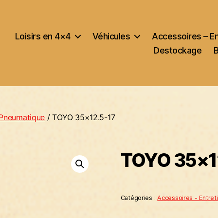
Loisirs en 4×4
Véhicules
Accessoires – E
Destockage
Pneumatique
/ TOYO 35×12.5-17
TOYO 35×1
Catégories :
Accessoires - Entret