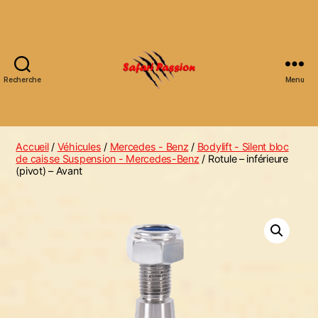
Recherche
Menu
Safari
Passion
Accueil
/
Véhicules
/
Mercedes - Benz
/
Bodylift - Silent bloc
de caisse Suspension - Mercedes-Benz
/ Rotule – inférieure
(pivot) – Avant