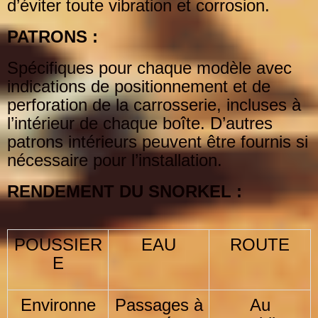
d’éviter toute vibration et
corrosion.
PATRONS :
Spécifiques pour chaque modèle avec
indications de positionnement et de
perforation de la carrosserie,
incluses à
l’intérieur de chaque boîte. D’autres
patrons intérieurs peuvent être fournis si
nécessaire pour
l’installation.
RENDEMENT DU SNORKEL :
POUSSIER
EAU
ROUTE
E
Environne
Passages à
Au