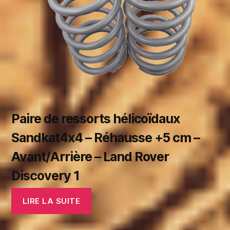
Paire de ressorts hélicoïdaux
Sandkat4x4 – Réhausse +5 cm –
Avant/Arrière – Land Rover
Discovery 1
LIRE LA SUITE