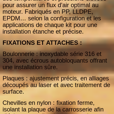
pour assurer un flux d’air
optimal au
moteur. Fabriqués en PP, LLDPE,
EPDM… selon la configuration et les
applications de
chaque kit pour une
installation étanche et précise.
FIXATIONS ET ATTACHES :
Boulonnerie : inoxydable série 316 et
304, avec écrous autobloquants offrant
une installation sûre.
Plaques : ajustement précis, en alliages
découpés au laser et avec traitement de
surface.
Chevilles en nylon : fixation ferme,
isolant la plaque de la carrosserie afin