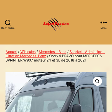
Recherche
Menu
Accueil
/
Véhicules
/
Mercedes - Benz
/
Snorkel - Admission -
Filtration Mercedes-Benz
/ Snorkel BRAVO pour MERCEDES
SPRINTER W907 moteur 2.1 et 3L de 2018 à 2021