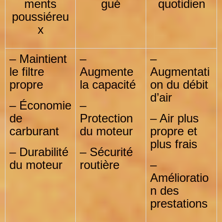
ments
gué
quotidien
poussiéreu
x
– Maintient
–
–
le filtre
Augmente
Augmentati
propre
la capacité
on du débit
d’air
– Économie
–
de
Protection
– Air plus
carburant
du moteur
propre et
plus frais
– Durabilité
– Sécurité
du moteur
routière
–
Amélioratio
n des
prestations